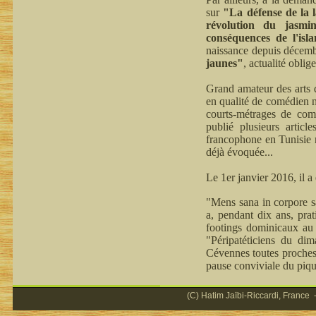
sur
"La défense de la 
révolution du jasmi
conséquences de l'isl
naissance depuis décemb
jaunes"
, actualité oblige
Grand amateur des arts d
en qualité de comédien n
courts-métrages de comm
publié plusieurs articl
francophone en Tunisie n
déjà évoquée...
Le 1er janvier 2016, il 
"Mens sana in corpore sa
a, pendant dix ans, prat
footings dominicaux au 
"Péripatéticiens du di
Cévennes toutes proches,
pause conviviale du piqu
(C) Hatim Jaïbi-Riccardi, France -