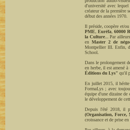
production audio-visuel
d'université avec leque
créateur de la première 
début des années 1970.
Il préside, coopère et/ou
PME
,
Euréfa
,
60000 R
la Culture
... Par ailleu
en
Master 2 de négoci
Montpellier III. Enfin,
School.
Dans le prolongement de 
en herbe, il est amené à 
Éditions du Lys"
qu'il 
En juillet 2015, il héri
FormaLys ; avec toujou
équipe d'une dizaine de c
le développement de cett
Depuis l'été 2018, il 
(Organisation, Force,
croissance et de prise en
Par ailleurs, à la deman