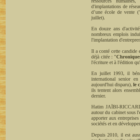
ressources humaines, 
d'implantations de résea
d’une école de vente (
juillet).
En douze ans d'activit
nombreux emplois induit
l'implantation d'entrepre
Il a conté cette candide
déjà citée : "
Chroniques 
l'écriture et à l'édition q
En juillet 1993, il bé
international senior en
aujourd'hui disparu),
le
ils tentent alors ensem
dernier.
Hatim JAÏBI-RICCARDI p
autour du cabinet sous l
apporter aux entreprises 
sociétés et en développe
Depuis 2010, il est aus