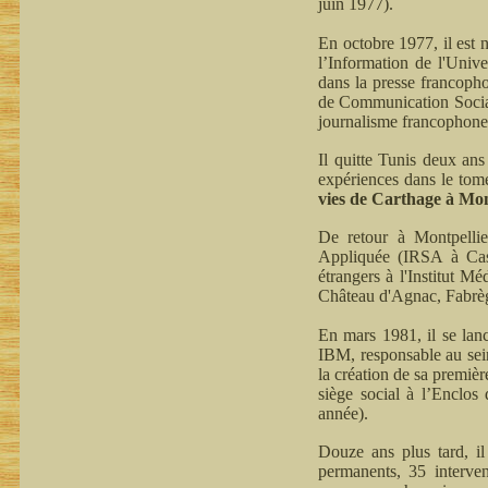
juin 1977).
En octobre 1977, il est 
l’Information de l'Unive
dans la presse francopho
de Communication Social
journalisme francophone
Il quitte Tunis deux an
expériences dans le tome
vies de Carthage à Mont
De retour à Montpellie
Appliquée (IRSA à Castri
étrangers à l'Institut M
Château d'Agnac, Fabrè
En mars 1981, il se la
IBM, responsable au sein
la création de sa premiè
siège social à l’Enclos
année).
Douze ans plus tard, il
permanents, 35 interven