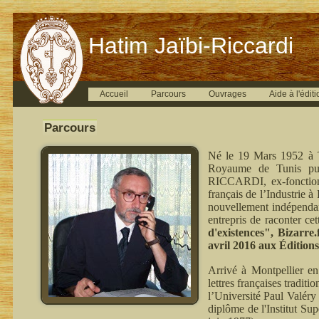
Hatim Jaïbi-Riccardi
Accueil
Parcours
Ouvrages
Aide à l'éditi
Parcours
Né le 19 Mars 1952 à T
Royaume de Tunis pui
RICCARDI, ex-fonctionn
français de l’Industrie 
nouvellement indépenda
entrepris de raconter ce
d'existences", Bizarre
avril 2016 aux Édition
Arrivé à Montpellier en
lettres françaises tradit
l’Université Paul Valéry
diplôme de l'Institut Su