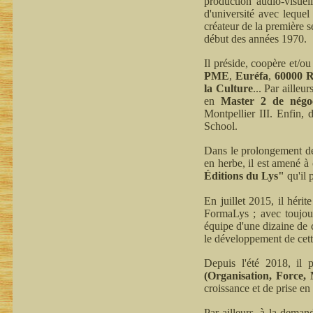
production audio-visuel
d'université avec leque
créateur de la première 
début des années 1970.
Il préside, coopère et/ou
PME
,
Euréfa
,
60000 R
la Culture
... Par ailleu
en
Master 2 de négoci
Montpellier III. Enfin,
School.
Dans le prolongement de 
en herbe, il est amené à 
Éditions du Lys"
qu'il 
En juillet 2015, il héri
FormaLys ; avec toujou
équipe d'une dizaine de c
le développement de cett
Depuis l'été 2018, il 
(Organisation, Force,
croissance et de prise en
Par ailleurs, à la deman