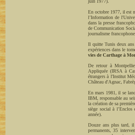
juin 1977).
En octobre 1977, il est 
l’Information de l'Unive
dans la presse francopho
de Communication Social
journalisme francophone
Il quitte Tunis deux an
expériences dans le tome
vies de Carthage à Mont
De retour à Montpellie
Appliquée (IRSA à Castri
étrangers à l'Institut M
Château d'Agnac, Fabrè
En mars 1981, il se la
IBM, responsable au sein
la création de sa premiè
siège social à l’Enclos
année).
Douze ans plus tard, il
permanents, 35 interven