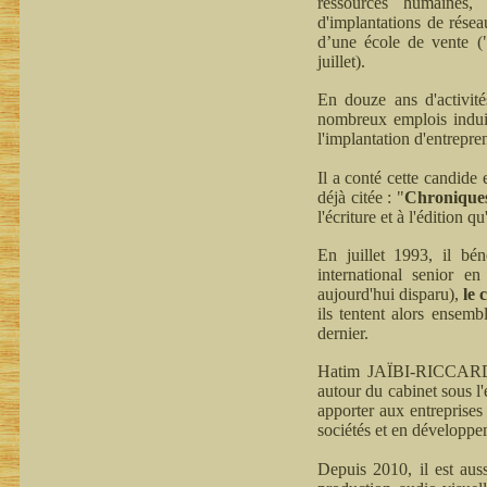
ressources humaines, 
d'implantations de résea
d’une école de vente (
juillet).
En douze ans d'activit
nombreux emplois induit
l'implantation d'entrepre
Il a conté cette candide
déjà citée : "
Chroniques 
l'écriture et à l'édition q
En juillet 1993, il bé
international senior en
aujourd'hui disparu),
le
ils tentent alors ensem
dernier.
Hatim JAÏBI-RICCARDI p
autour du cabinet sous l
apporter aux entreprises 
sociétés et en développe
Depuis 2010, il est aus