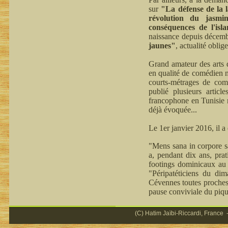
sur
"La défense de la 
révolution du jasmi
conséquences de l'isl
naissance depuis décemb
jaunes"
, actualité oblige
Grand amateur des arts d
en qualité de comédien n
courts-métrages de comm
publié plusieurs articl
francophone en Tunisie n
déjà évoquée...
Le 1er janvier 2016, il 
"Mens sana in corpore sa
a, pendant dix ans, prat
footings dominicaux au 
"Péripatéticiens du di
Cévennes toutes proches,
pause conviviale du piqu
(C) Hatim Jaïbi-Riccardi, France -