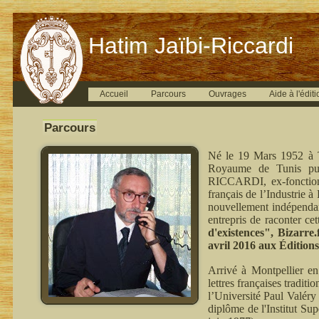
Hatim Jaïbi-Riccardi
Accueil
Parcours
Ouvrages
Aide à l'éditi
Parcours
Né le 19 Mars 1952 à T
Royaume de Tunis pui
RICCARDI, ex-fonctionn
français de l’Industrie 
nouvellement indépenda
entrepris de raconter ce
d'existences", Bizarre
avril 2016 aux Édition
Arrivé à Montpellier en
lettres françaises tradit
l’Université Paul Valéry
diplôme de l'Institut Su